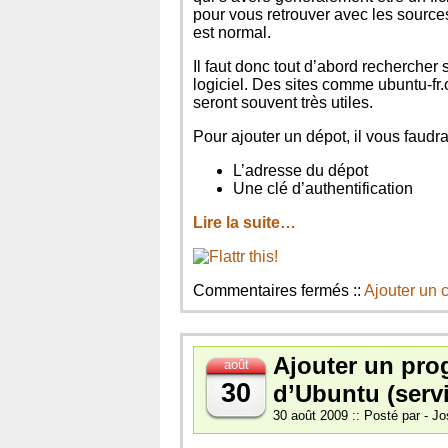
pour vous retrouver avec les sources 
est normal.
Il faut donc tout d’abord rechercher
logiciel. Des sites comme ubuntu-fr
seront souvent très utiles.
Pour ajouter un dépot, il vous faudr
L’adresse du dépot
Une clé d’authentification
Lire la suite…
sur
Commentaires fermés
::
Ajouter un
Ajouter
un
depot
Ajouter un pr
de
août
logiciels
30
d’Ubuntu (serv
sur
Ubuntu
30 août 2009 :: Posté par - Jo