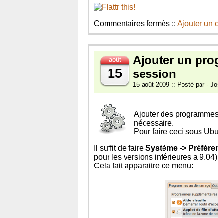
sur
Commentaires fermés
::
Ajouter un
Installation
de
logiciels
Ajouter un pro
sous
août
Ubuntu
15
session
15 août 2009 :: Posté par - Jo
Ajouter des programmes
nécessaire.
Pour faire ceci sous Ub
Il suffit de faire
Système -> Préfére
pour les versions inférieures a 9.04)
Cela fait apparaitre ce menu: