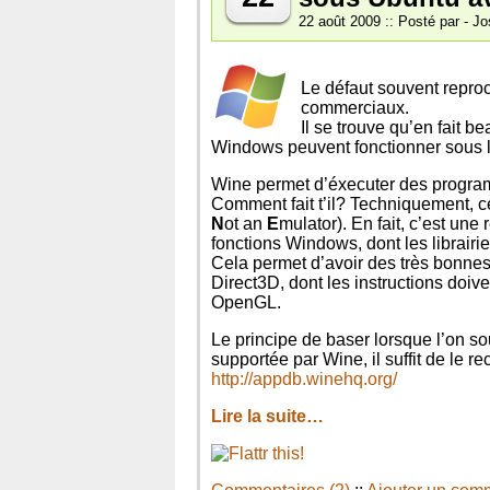
22 août 2009 :: Posté par - Jo
Le défaut souvent reproc
commerciaux.
Il se trouve qu’en fait 
Windows peuvent fonctionner sous l
Wine permet d’éxecuter des progra
Comment fait t’il? Techniquement, c
N
ot an
E
mulator). En fait, c’est un
fonctions Windows, dont les librair
Cela permet d’avoir des très bonnes
Direct3D, dont les instructions doiv
OpenGL.
Le principe de baser lorsque l’on so
supportée par Wine, il suffit de le r
http://appdb.winehq.org/
Lire la suite…