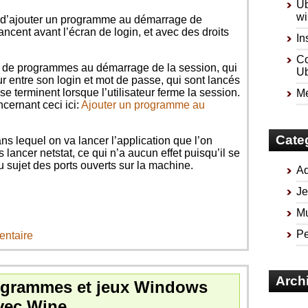
Ub
wi
tu d’ajouter un programme au démarrage de
lancent avant l’écran de login, et avec des droits
In
Co
jout de programmes au démarrage de la session, qui
Ub
ur entre son login et mot de passe, qui sont lancés
i se terminent lorsque l’utilisateur ferme la session.
Me
ncernant ceci ici:
Ajouter un programme au
Cate
dans lequel on va lancer l’application que l’on
lancer netstat, ce qui n’a aucun effet puisqu’il se
u sujet des ports ouverts sur la machine.
Ad
Je
Mu
Pe
entaire
Arch
rogrammes et jeux Windows
vec Wine