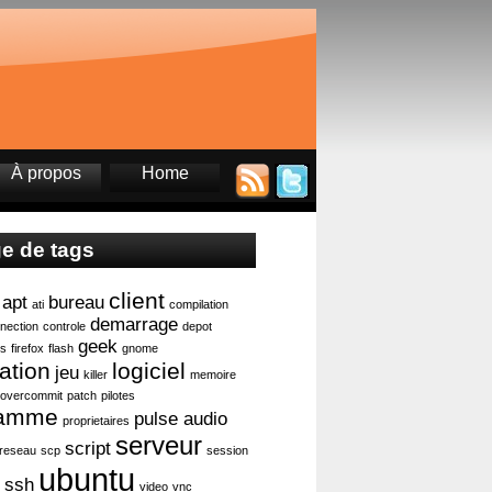
À propos
Home
e de tags
client
apt
bureau
ati
compilation
demarrage
nection
controle
depot
geek
ts
firefox
flash
gnome
lation
logiciel
jeu
killer
memoire
overcommit
patch
pilotes
ramme
pulse audio
proprietaires
serveur
script
reseau
scp
session
ubuntu
ssh
video
vnc