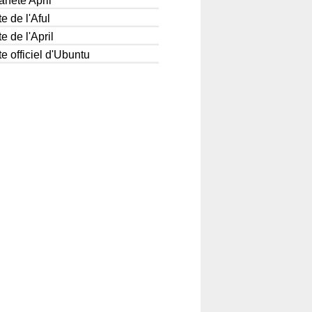
anète April
te de l'Aful
te de l'April
te officiel d'Ubuntu