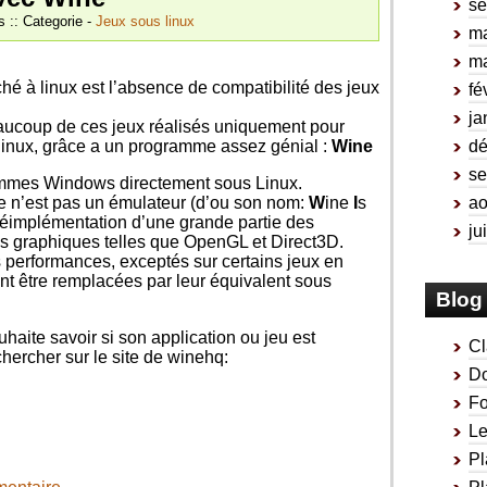
se
s :: Categorie -
Jeux sous linux
ma
ma
hé à linux est l’absence de compatibilité des jeux
fé
ja
beaucoup de ces jeux réalisés uniquement pour
d
inux, grâce a un programme assez génial :
Wine
se
mmes Windows directement sous Linux.
ao
e n’est pas un émulateur (d’ou son nom:
W
ine
I
s
e réimplémentation d’une grande partie des
ju
ies graphiques telles que OpenGL et Direct3D.
 performances, exceptés sur certains jeux en
ent être remplacées par leur équivalent sous
Blog 
uhaite savoir si son application ou jeu est
Cl
echercher sur le site de winehq:
Do
Fo
Le
Pl