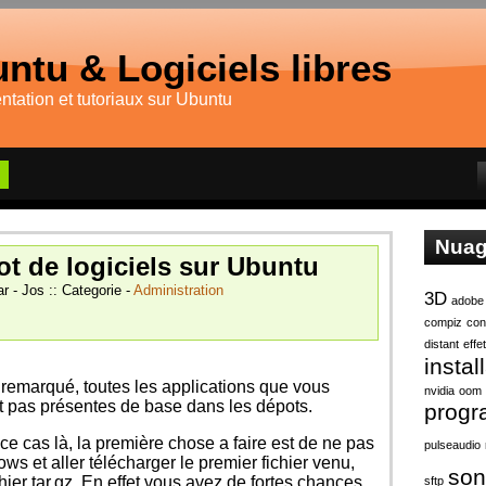
ntu & Logiciels libres
tation et tutoriaux sur Ubuntu
Nuag
ot de logiciels sur Ubuntu
r - Jos :: Categorie -
Administration
3D
adobe
compiz
con
distant
effe
instal
 remarqué, toutes les applications que vous
nvidia
oom
nt pas présentes de base dans les dépots.
prog
e cas là, la première chose a faire est de ne pas
pulseaudio
s et aller télécharger le premier fichier venu,
son
hier tar.gz. En effet vous avez de fortes chances
sftp