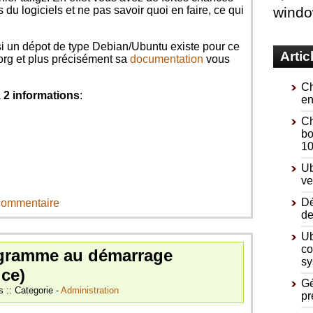
du logiciels et ne pas savoir quoi en faire, ce qui
wind
 si un dépot de type Debian/Ubuntu existe pour ce
Artic
.org et plus précisément sa
documentation
vous
Ch
a
2 informations
:
en
Ch
bo
10
Ub
ve
Dé
 commentaire
de
Ub
co
ogramme au démarrage
sy
ice)
Gé
s :: Categorie -
Administration
pr