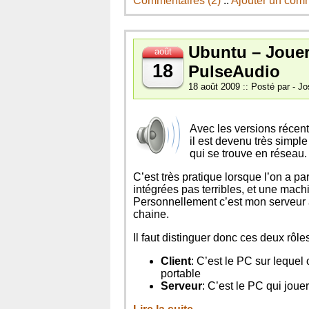
Commentaires (2)
::
Ajouter un com
Ubuntu – Jouer
août
18
PulseAudio
18 août 2009 :: Posté par - Jo
Avec les versions récent
il est devenu très simpl
qui se trouve en réseau.
C’est très pratique lorsque l’on a 
intégrées pas terribles, et une mach
Personnellement c’est mon serveur à 
chaine.
Il faut distinguer donc ces deux rôle
Client
: C’est le PC sur leque
portable
Serveur
: C’est le PC qui jou