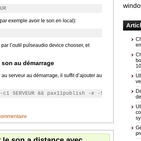
wind
(par exemple avoir le son en local):
Artic
Ch
en
 par l’outil pulseaudio device chooser, et
Ch
bo
u son au démarrage
10
u serveur au démarrage, il suffit d’ajouter au
Ub
ve
Dé
de
Ub
co
 commentaire
sy
Gé
pr
 le son a distance avec