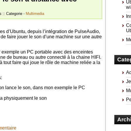
Ub
wi
s :: Categorie -
Multimedia
In
Co
Ub
es d’Ubuntu, depuis l’intégration de PulseAudio,
e de faire jouer le son d’une machine sur une autre
Me
par exemple un PC portable avec des enceintes
ine de bureau ou autre connecté à la chaine HIFI.
Cate
tout faire qui joue le rôle de machine reliée a la
Ad
s:
Je
l on lance le son, dans mon exemple le PC
Mu
era physiquement le son
Pe
Arch
mentaire