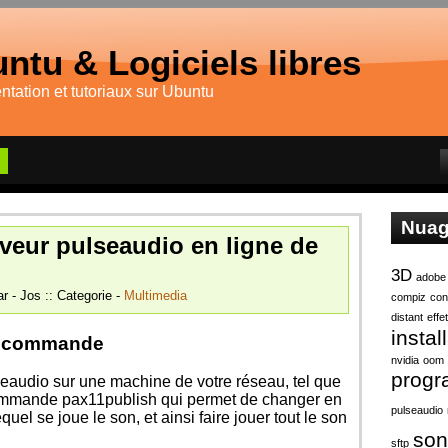
ntu & Logiciels libres
tation et tutoriaux sur Ubuntu
Nuag
veur pulseaudio en ligne de
3D
adobe
r - Jos :: Categorie -
Multimedia
compiz
con
distant
effe
instal
de commande
nvidia
oom
prog
seaudio sur une machine de votre réseau, tel que
 commande pax11publish qui permet de changer en
pulseaudio
el se joue le son, et ainsi faire jouer tout le son
son
sftp