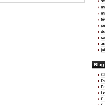
se
ma
ma
fé
ja
d
se
ao
ju
Blog 
Cl
Do
Fo
Le
Pl