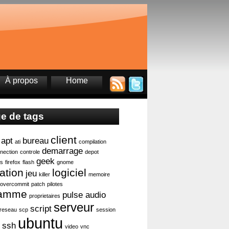
À propos
Home
e de tags
client
apt
bureau
ati
compilation
demarrage
nection
controle
depot
geek
ts
firefox
flash
gnome
lation
logiciel
jeu
killer
memoire
overcommit
patch
pilotes
ramme
pulse audio
proprietaires
serveur
script
reseau
scp
session
ubuntu
ssh
video
vnc