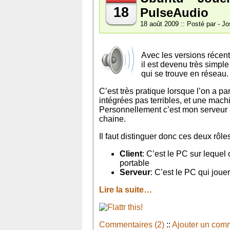
en
18
PulseAudio
ligne
de
18 août 2009 :: Posté par - Jo
commande
Avec les versions récent
il est devenu très simpl
qui se trouve en réseau.
C’est très pratique lorsque l’on a 
intégrées pas terribles, et une mach
Personnellement c’est mon serveur à 
chaine.
Il faut distinguer donc ces deux rôle
Client
: C’est le PC sur leque
portable
Serveur
: C’est le PC qui jou
Lire la suite…
Commentaires (2)
::
Ajouter un com