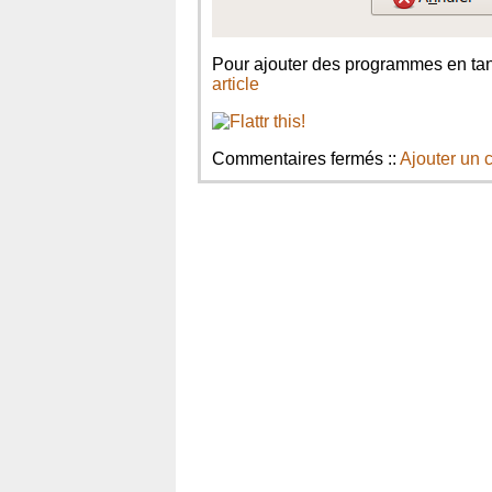
Pour ajouter des programmes en tant
article
sur
Commentaires fermés
::
Ajouter un
Ajouter
un
programme
au
démarrage
de
la
session