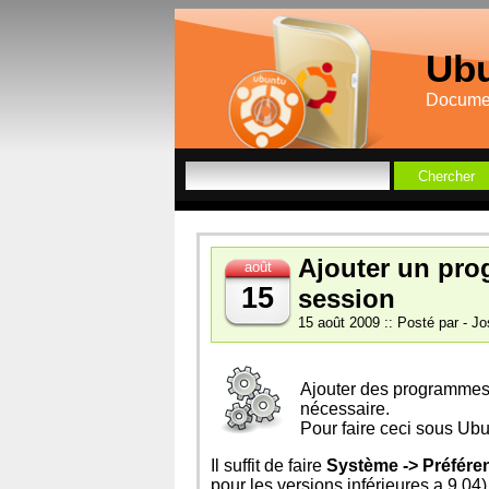
Ubu
Documen
Ajouter un pro
août
15
session
15 août 2009 :: Posté par - Jo
Ajouter des programmes
nécessaire.
Pour faire ceci sous Ub
Il suffit de faire
Système -> Préfére
pour les versions inférieures a 9.04)