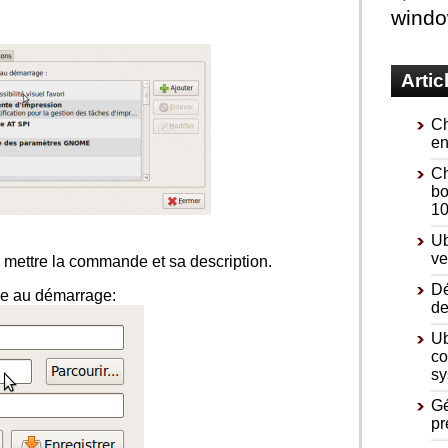
wind
Artic
Ch
en
Ch
bo
10
Ub
ve
 de mettre la commande et sa description.
Dé
pe au démarrage:
de
Ub
co
sy
Gé
pr