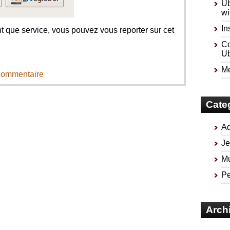
Ub
wi
In
 que service, vous pouvez vous reporter sur cet
Co
Ub
Me
 commentaire
Cate
Ad
Je
Mu
Pe
Arch