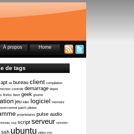
À propos
Home
e de tags
client
apt
bureau
ati
compilation
demarrage
nection
controle
depot
geek
ts
firefox
flash
gnome
lation
logiciel
jeu
killer
memoire
overcommit
patch
pilotes
ramme
pulse audio
proprietaires
serveur
script
reseau
scp
session
ubuntu
ssh
video
vnc