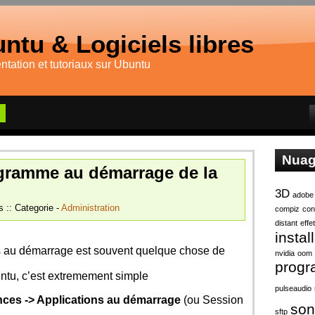
ntu & Logiciels libres
tation et tutoriaux sur Ubuntu
Nuag
gramme au démarrage de la
3D
adobe
s :: Categorie -
Administration
compiz
con
distant
effe
instal
 au démarrage est souvent quelque chose de
nvidia
oom
prog
untu, c’est extremement simple
pulseaudio
nces -> Applications au démarrage
(ou Session
son
sftp