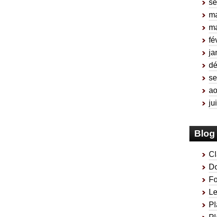
se
ma
ma
fé
ja
d
se
ao
ju
Blog 
Cl
Do
Fo
Le
Pl