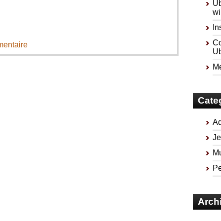
Ub
wi
In
Co
mentaire
Ub
Me
Cate
Ad
Je
Mu
Pe
Arch