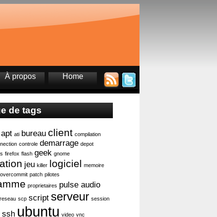
À propos
Home
e de tags
client
apt
bureau
ati
compilation
demarrage
nection
controle
depot
geek
ts
firefox
flash
gnome
lation
logiciel
jeu
killer
memoire
overcommit
patch
pilotes
ramme
pulse audio
proprietaires
serveur
script
reseau
scp
session
ubuntu
ssh
video
vnc