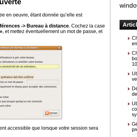
uverte
wind
re en oeuvre, étant donnée qu’elle est
Artic
férences -> Bureau à distance
. Cochez la case
 »
, et mettez éventuellement un mot de passe, et
Ch
en
Ch
bo
10
Ub
ve
Dé
de
Ub
co
sy
Gé
ent accessible que lorsque votre session sera
pr