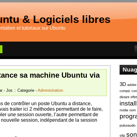
ntu & Logiciels libres
tation et tutoriaux sur Ubuntu
Nuag
stance sa machine Ubuntu via
3D
adobe
r - Jos :: Categorie -
Administration
compiz
con
distant
effe
instal
ns de contrôler un poste Ubuntu a distance,
is traiter ici 2 méthodes permettant de le faire,
nvidia
oom
ler une session ouverte, l’autre permettant de
prog
e nouvelle session, indépendant de la session
pulseaudio
son
sftp