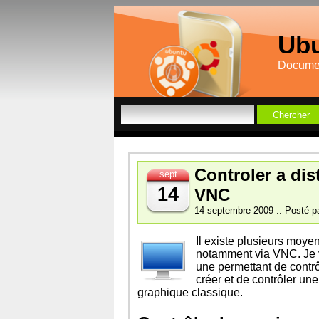
Ubu
Documen
Controler a di
sept
14
VNC
14 septembre 2009 :: Posté pa
Il existe plusieurs moye
notamment via VNC. Je va
une permettant de contrô
créer et de contrôler un
graphique classique.