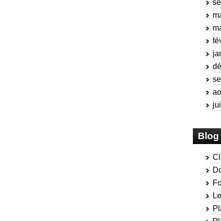
se
ma
ma
fé
ja
d
se
ao
ju
Blog 
Cl
Do
Fo
Le
Pl