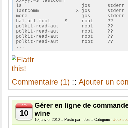
xx@yy:~$ lastcomm 

ls                     jos      stderr 
lastcomm             X jos      stderr 
more                   jos      stderr 
hal-acl-tool     S     root     ??     
polkit-read-aut        root     ??     
polkit-read-aut        root     ??     
polkit-read-aut        root     ??     
polkit-read-aut        root     ??     
Commentaire (1)
::
Ajouter un co
Gérer en ligne de commande
janv
10
wine
10 janvier 2010 :: Posté par - Jos :: Categorie -
Jeux sou