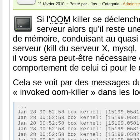
11 février 2010 :: Posté par - Jos :: Categorie -
Administr
sortie
avec
pulseaudio
Si l’
OOM
killer se déclench
serveur alors qu’il reste u
de mémoire, conduisant au quasi
serveur (kill du serveur X, mysql
il vous sera peut-être nécessaire
comportement de celui ci pour le 
Cela se voit par des messages d
« invoked oom-killer » dans les l
...

Jan 28 00:52:58 box kernel: [15199.0581
Jan 28 00:52:58 box kernel: [15199.0581
Jan 28 00:52:58 box kernel: [15199.0581
Jan 28 00:52:58 box kernel: [15199.0581
Jan 28 00:52:58 box kernel: [15199.0582