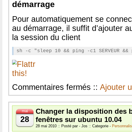
démarrage
Pour automatiquement se connect
au démarrage, il suffit d’ajouter
la session du client
sur
Commentaires fermés
::
Ajouter 
Changer
de
serveur
pulseaudio
Changer la disposition des 
mai
en
ligne
28
fenêtres sur ubuntu 10.04
de
28 mai 2010 :: Posté par - Jos :: Categorie -
Personnalis
commande