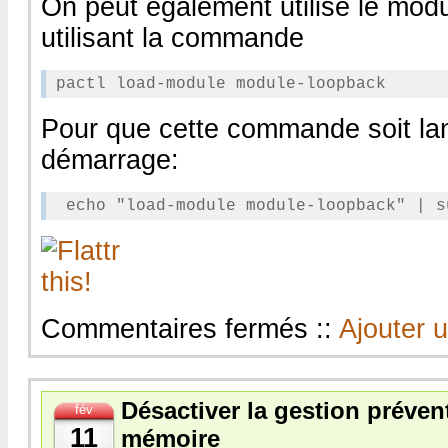
On peut également utilise le mod
utilisant la commande
Pour que cette commande soit l
démarrage:
sur
Commentaires fermés
::
Ajouter 
Ubuntu
–
Rediriger
l’entrée
Désactiver la gestion prévent
fév
audio
vers
11
mémoire
la