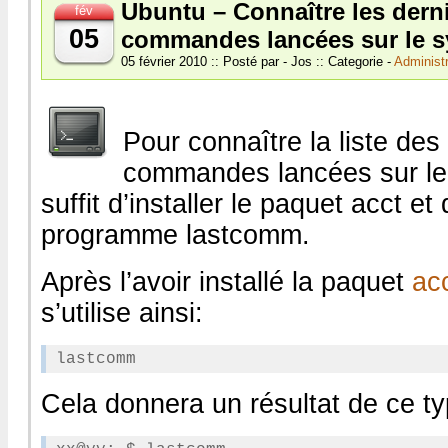
Ubuntu – Connaître les dern
fév
de
la
05
commandes lancées sur le 
mémoire
05 février 2010 :: Posté par - Jos :: Categorie -
Administr
Pour connaître la liste des
commandes lancées sur le 
suffit d’installer le paquet acct et d
programme lastcomm.
Après l’avoir installé la paquet
ac
s’utilise ainsi:
Cela donnera un résultat de ce ty