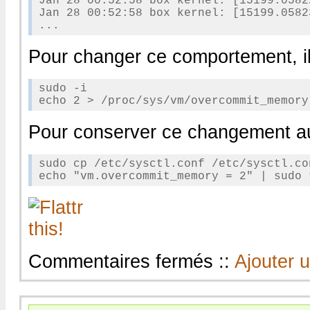
Jan 28 00:52:58 box kernel: [15199.0582
Jan 28 00:52:58 box kernel: [15199.0582
Pour changer ce comportement, il 
sudo -i

Pour conserver ce changement a
sudo cp /etc/sysctl.conf /etc/sysctl.con
sur
Commentaires fermés
::
Ajouter 
Désactiver
la
gestion
préventive