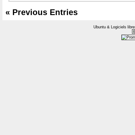
en
place
« Previous Entries
SSH
sur
Ubuntu
Ubuntu & Logiciels libr